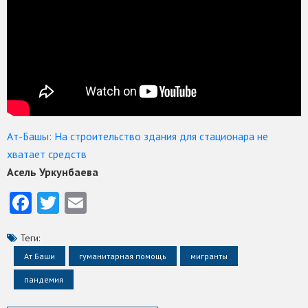
Ат-Башы: На строительство здания для стационара не
хватает средств
Асель Уркунбаева
Facebook
Twitter
Email
Теги:
Ат Баши
гуманитарная помощь
мигранты
пандемия