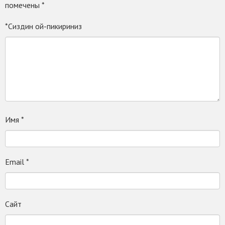
помечены
*
*Сиздин ой-пикириниз
Имя
*
Email
*
Сайт