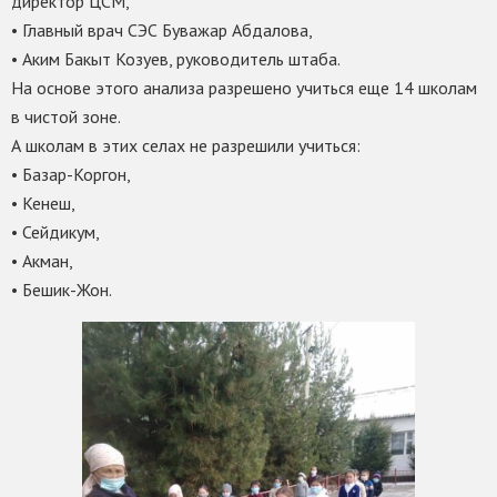
директор ЦСМ,
• Главный врач СЭС Буважар Абдалова,
• Аким Бакыт Козуев, руководитель штаба.
На основе этого анализа разрешено учиться еще 14 школам
в чистой зоне.
А школам в этих селах не разрешили учиться:
• Базар-Коргон,
• Кенеш,
• Сейдикум,
• Акман,
• Бешик-Жон.