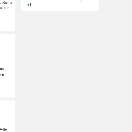
ребята
31
везли
ачу
в и
Ача-