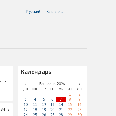
Русский
Кыргызча
Календарь
 что
‹
Баш оона 2026
›
Дш
Шш
Шр
Бш
Жм
Иш
Жш
1
2
3
4
5
6
7
8
9
10
11
12
13
14
15
16
менты
17
18
19
20
21
22
23
24
25
26
27
28
29
30