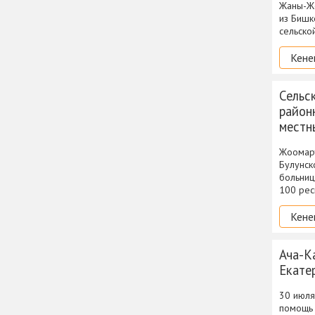
Жаны-Же
из Бишк
сельско
Кене
Сельс
район
мест
Жоомарт
Булунск
больниц
100 рес
Кене
Ача-К
Екате
30 июля
помощь 