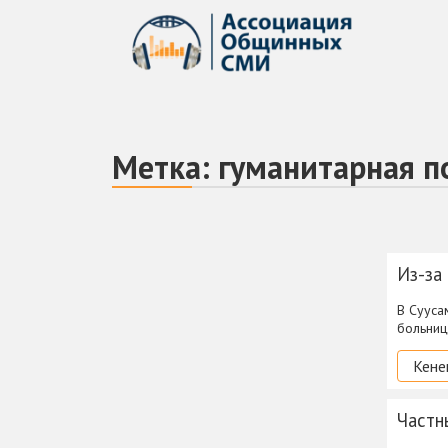
Метка:
гуманитарная 
Из-за
В Сууса
больниц
Кене
Частн