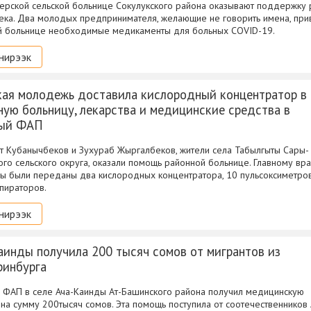
рской сельской больнице Сокулукского района оказывают поддержку 
ека. Два молодых предпринимателя, желающие не говорить имена, при
й больнице необходимые медикаменты для больных COVID-19.
нирээк
кая молодежь доставила кислородный концентратор в
ную больницу, лекарства и медицинские средства в
ный ФАП
 Кубанычбеков и Зухураб Жыргалбеков, жители села Табылгыты Сары-
ого сельского округа, оказали помощь районной больнице. Главному вр
ы были переданы два кислородных концентратора, 10 пульсоксиметро
пираторов.
нирээк
аинды получила 200 тысяч сомов от мигрантов из
ринбурга
 ФАП в селе Ача-Каинды Ат-Башинского района получил медицинскую
на сумму 200тысяч сомов. Эта помощь поступила от соотечественников 