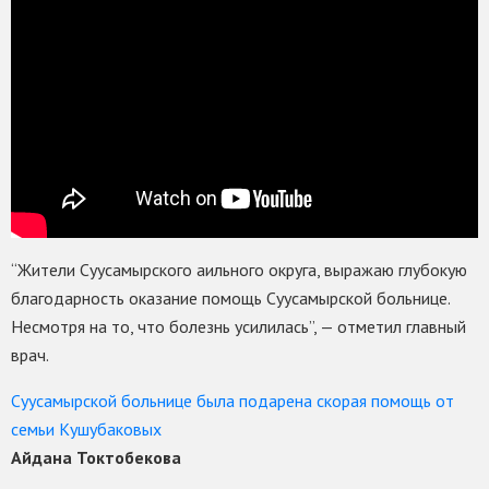
“Жители Суусамырского аильного округа, выражаю глубокую
благодарность оказание помощь Суусамырской больнице.
Несмотря на то, что болезнь усилилась”, — отметил главный
врач.
Суусамырской больнице была подарена скорая помощь от
семьи Кушубаковых
Айдана Токтобекова