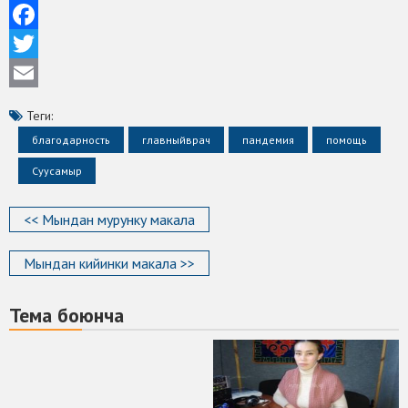
Facebook
Twitter
Email
Теги:
благодарность
главныйврач
пандемия
помощь
Суусамыр
<< Мындан мурунку макала
Мындан кийинки макала >>
Тема боюнча