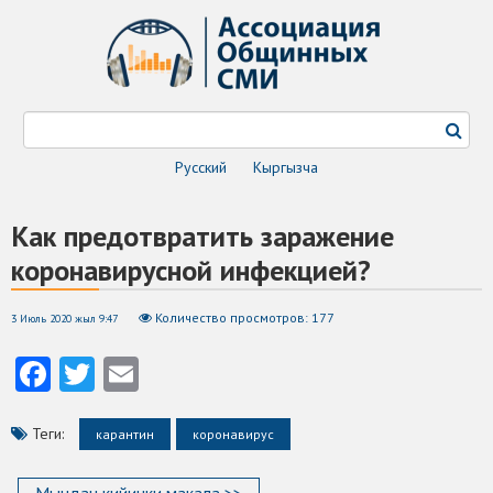
Русский
Кыргызча
Как предотвратить заражение
коронавирусной инфекцией?
Количество просмотров: 177
3 Июль 2020 жыл 9:47
Facebook
Twitter
Email
Теги:
карантин
коронавирус
Мындан кийинки макала >>