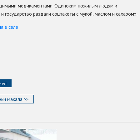
одимыми медикаментами. Одиноким пожилым людям и
и государство раздали соцпакеты с мукой, маслом и сахаром».
а в селе
итет
ки макала >>