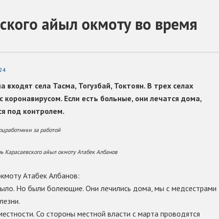
ского айыл окмоту во время
24
 входят села Тасма, Тогузбай, Токтоян. В трех селах
с коронавирусом. Если есть больные, они лечатся дома,
ся под контролем.
оцработники за работой
ь Карасаевского айыл окмоту Атабек Албанов
окмоту Атабек Албанов:
было. Но были болеющие. Они лечились дома, мы с медсестрами
лезни.
местности. Со стороны местной власти с марта проводятся