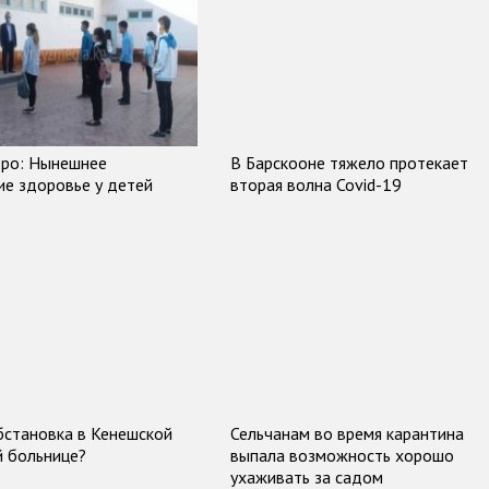
оро: Нынешнее
В Барскооне тяжело протекает
ие здоровье у детей
вторая волна Covid-19
бстановка в Кенешской
Сельчанам во время карантина
й больнице?
выпала возможность хорошо
ухаживать за садом