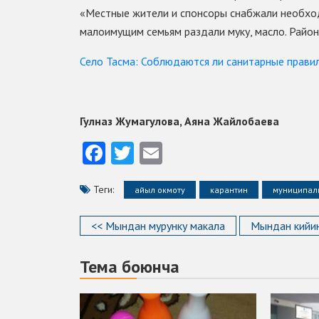
«Местные жители и спонсоры снабжали необх
малоимущим семьям раздали муку, масло. Район 
Село Тасма: Соблюдаются ли санитарные правил
Гулназ Жумагулова, Аяна Жайлобаева
Facebook
Twitter
Email
Теги:
айыл окмоту
карантин
муниципал
<< Мындан мурунку макала
Мындан кийин
Тема боюнча