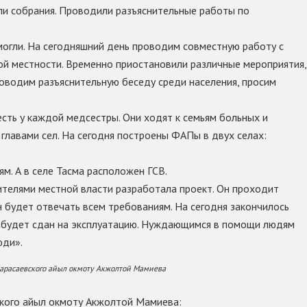
и собрания. Проводили разъяснительные работы по
могли. На сегодняшний день проводим совместную работу с
ой местности. Временно приостановили различные мероприятия,
оводим разъяснительную беседу среди населения, просим
есть у каждой медсестры. Они ходят к семьям больных и
главами сел. На сегодня построены ФАПы в двух селах:
м. А в селе Тасма расположен ГСВ.
ителями местной власти разработала проект. Он проходит
н будет отвечать всем требованиям. На сегодня закончилось
 будет сдан на эксплуатацию. Нуждающимся в помощи людям
юди».
арасаевского айыл окмоту Акжолтой Мамиева
кого айыл окмоту Акжолтой Мамиева: