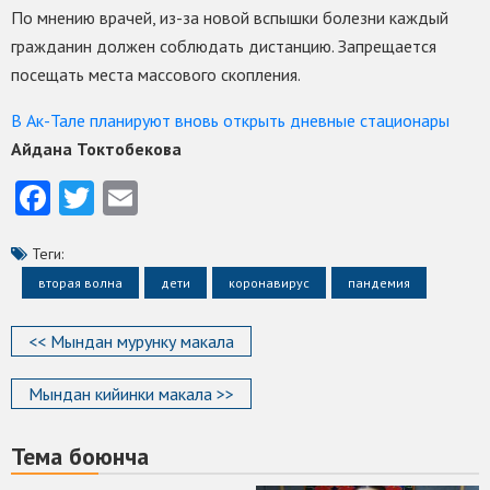
По мнению врачей, из-за новой вспышки болезни каждый
гражданин должен соблюдать дистанцию. Запрещается
посещать места массового скопления.
В Ак-Тале планируют вновь открыть дневные стационары
Айдана Токтобекова
Facebook
Twitter
Email
Теги:
вторая волна
дети
коронавирус
пандемия
<< Мындан мурунку макала
Мындан кийинки макала >>
Тема боюнча