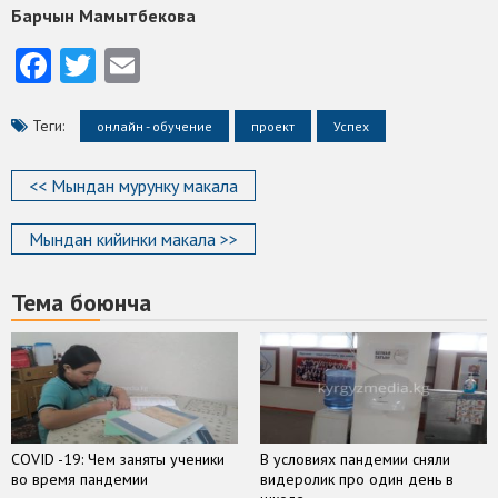
Барчын Мамытбекова
Facebook
Twitter
Email
Теги:
онлайн - обучение
проект
Успех
<< Мындан мурунку макала
Мындан кийинки макала >>
Тема боюнча
COVID -19: Чем заняты ученики
В условиях пандемии сняли
во время пандемии
видеролик про один день в