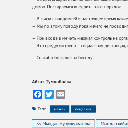
домов. Постараемся внедрить этот порядок.
— В связи с пандемией в настоящее время каки
— Мы по этому поводу пока ничего не проводил
— При входе в мечеть никакая контроль не орг
— Это предусмотрено – социальная дистанция, 
— Спасибо большое за беседу!
Айзат Тумонбаева
Facebook
Twitter
Email
Теги:
мечеть
пандемия
<< Мындан мурунку макала
Мындан кийин