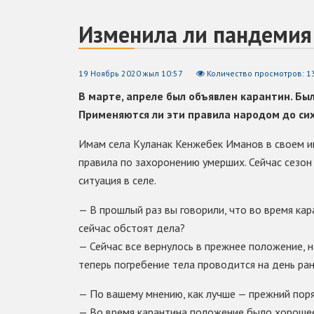
Изменила ли пандемия 
19 Ноябрь 2020 жыл 10:57
Количество просмотров: 1
В марте, апреле был объявлен карантин. Бы
Применяются ли эти правила народом до си
Имам села Куланак Кенжебек Иманов в своем ин
правила по захоронению умерших. Сейчас сезон 
ситуация в селе.
— В прошлый раз вы говорили, что во время кар
сейчас обстоят дела?
— Сейчас все вернулось в прежнее положение, н
теперь погребение тела проводится на день ра
— По вашему мнению, как лучше — прежний пор
— Во время карантина положение было хорошее.