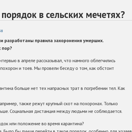
порядок в сельских мечетях?
38
ли разработаны правила захоронения умерших.
х пор?
тервью в апреле рассказывал, что намного облегчились
похорон и тоев. Мы провели беседу о том, как обстоит
антина больше нет тех напрасных трат в погребении тел. Как
апример, также режут крупный скот на похоронах. Только
ньше. Социальная дистанция между людьми не соблюдается.
ядок или положение во время карантина?
 Было бы лучше перейти в такое порядок, особенно для хозяев