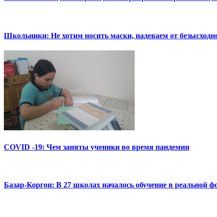
Школьники: Не хотим носить маски, надеваем от безысходн
COVID -19: Чем заняты ученики во время пандемии
Базар-Коргон: В 27 школах началось обучение в реальной ф