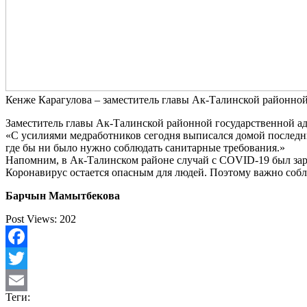
Кенже Карагулова – заместитель главы Ак-Талинской районно
Заместитель главы Ак-Талинской районной государственной а
«С усилиями медработников сегодня выписался домой последни
где бы ни было нужно соблюдать санитарные требования.»
Напомним, в Ак-Талинском районе случай с COVID-19 был заре
Коронавирус остается опасным для людей. Поэтому важно соб
Барчын Мамытбекова
Post Views:
202
Facebook
Twitter
Теги:
Email