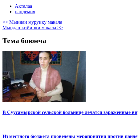
Акталаа
пандемия
<< Мындан мурунку макала
Мындан кийинки макала >>
Тема боюнча
В Суусамырской сельской больнице лечатся зараженные в
Из местного бюджета проведены мероприятия против панд