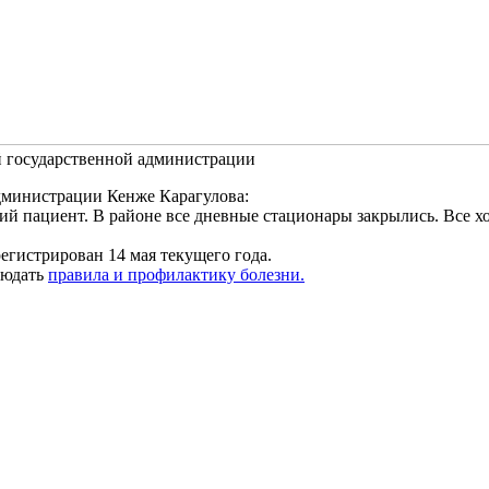
й государственной администрации
дминистрации Кенже Карагулова:
й пациент. В районе все дневные стационары закрылись. Все хо
гистрирован 14 мая текущего года.
людать
правила и профилактику болезни.