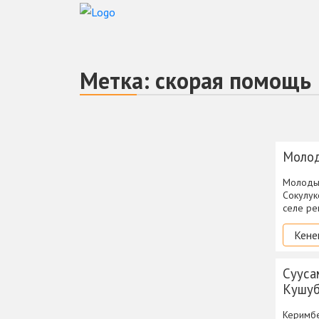
Метка:
скорая помощь
Молод
Молоды
Сокулук
селе ре
Кене
Сууса
Кушуб
Керимбе