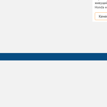
живущий
Honda и
Кене