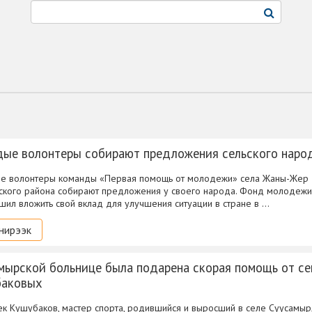
ые волонтеры собирают предложения сельского наро
е волонтеры команды «Первая помощь от молодежи» села Жаны-Жер
ского района собирают предложения у своего народа. Фонд молодежи
шил вложить свой вклад для улучшения ситуации в стране в …
нирээк
мырской больнице была подарена скорая помощь от се
аковых
к Кушубаков, мастер спорта, родившийся и выросший в селе Суусамыр