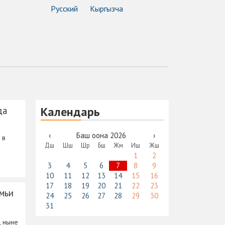
Русский
Кыргызча
Календарь
да
‹
Баш оона 2026
›
 в
Дш
Шш
Шр
Бш
Жм
Иш
Жш
1
2
3
4
5
6
7
8
9
10
11
12
13
14
15
16
17
18
19
20
21
22
23
мьи
24
25
26
27
28
29
30
31
, ныне