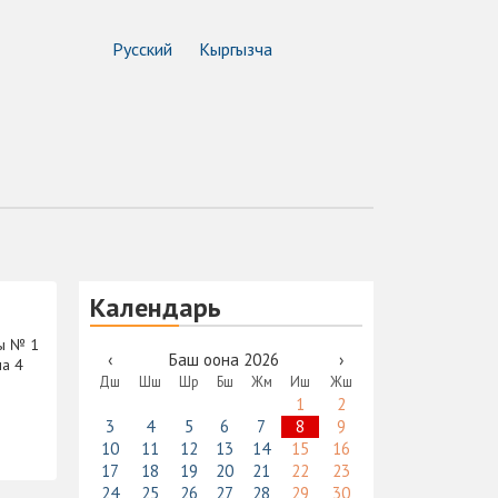
Русский
Кыргызча
Календарь
пы № 1
‹
Баш оона 2026
›
на 4
Дш
Шш
Шр
Бш
Жм
Иш
Жш
1
2
3
4
5
6
7
8
9
10
11
12
13
14
15
16
17
18
19
20
21
22
23
24
25
26
27
28
29
30