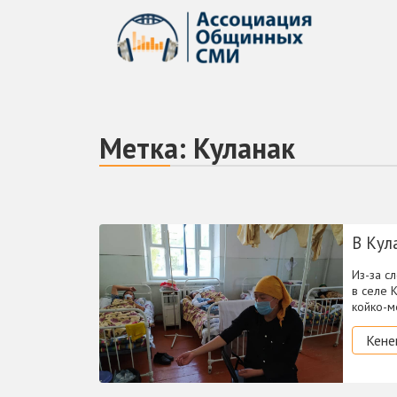
Метка:
Куланак
В Кул
Из-за с
в селе 
койко-м
Кене