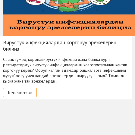
Вирустук инфекциялардан коргонуу эрежелерин
билиңиз
Сасык тумоо, коронавирустук инфекция жана башка курч
респиратордук вирустук инфекциялардын козгогучтарынан кантип
коргонуу керек? Ооруп калган адамдар башкаларга инфекцияны
жугузбоосу үчүн кандай эрежелерди аткаруусу зарыл? Төмөндө
кыска жана так эрежелерди …
Кененирээк