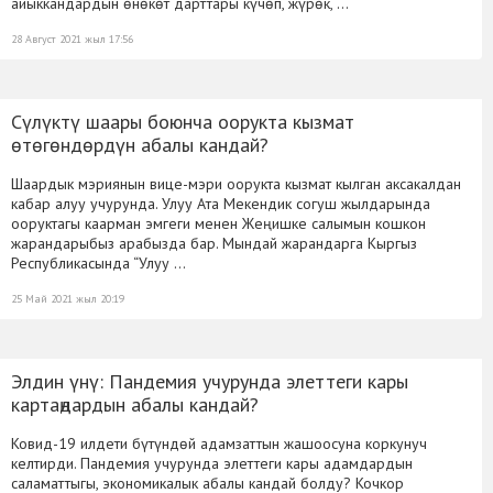
айыккандардын өнөкөт дарттары күчөп, жүрөк, …
28 Август 2021 жыл 17:56
Сүлүктү шаары боюнча оорукта кызмат
өтөгөндөрдүн абалы кандай?
Шаардык мэриянын вице-мэри оорукта кызмат кылган аксакалдан
кабар алуу учурунда. Улуу Ата Мекендик согуш жылдарында
ооруктагы каарман эмгеги менен Жеңишке салымын кошкон
жарандарыбыз арабызда бар. Мындай жарандарга Кыргыз
Республикасында “Улуу …
25 Май 2021 жыл 20:19
Элдин үнү: Пандемия учурунда элеттеги кары
картаңдардын абалы кандай?
Ковид-19 илдети бүтүндөй адамзаттын жашоосуна коркунуч
келтирди. Пандемия учурунда элеттеги кары адамдардын
саламаттыгы, экономикалык абалы кандай болду? Кочкор