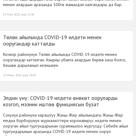
менен алардын арасында 100гө жакындап калгандары да бар.
15 Май 2021 жыл 11:41
Төлөк айылында COVID-19 илдети менен
ооругандар катталды
Кочкор районунун Төлөк айылында COVID-19 илдети менен
ооругандар катталган. Азыркы убакта алардын бирөө каза болсо,
бешөө дарыланып келишкен.
22 Июнь 2021 жыл 18:10
Элдин үнү: COVID-19 илдети өнөкөт ооруларды
козгоп, мээнин иштөө функциясын бузат
Сокулук районуна караштуу Жаңы-Жер айылындагы Жаңы-Жер
медиа борборунун журналисттери коронавирус илдети менен
ооруган айыл тургундарынан сурамжылоо жүргүздү. Себеби айыл
тургундарынын арасында COVID-19 илдети менен ооруп