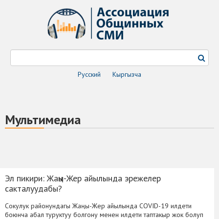
Русский
Кыргызча
Мультимедиа
Эл пикири: Жаңы-Жер айылында эрежелер
сакталуудабы?
Сокулук районундагы Жаңы-Жер айылында COVID-19 илдети
боюнча абал туруктуу болгону менен илдети таптакыр жок болуп