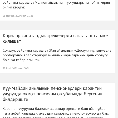
районуна караштуу Чолпон айылынын тургундарынын ой-пикирин
билип көрдүк:
25 Ноябрь 2020 жыл 11:28
Карылар санитардык эрежелерди сактаганга аракет
кылышат
Сокулук районуна караштуу Жал айылынын «Достук» мультимедиа
борборунун волонтерлору айылдын карыларынын ден- соолугу
боюнча кабар алышты.
29 Май 2021 жыл 20:31
Куу-Майдан айылынын пенсионерлери карантин
учурунда ѳкмѳт пенсияны ѳз убагында бергенин
билдиришти
Карантин учурунда баардык адамдар эрежеге баш ийип үйдѳн
чыга албай калышкан, алардын катарында пенсионерлер да бар.
Алар мурда пенсияларын банктан алышса карантин учурунда