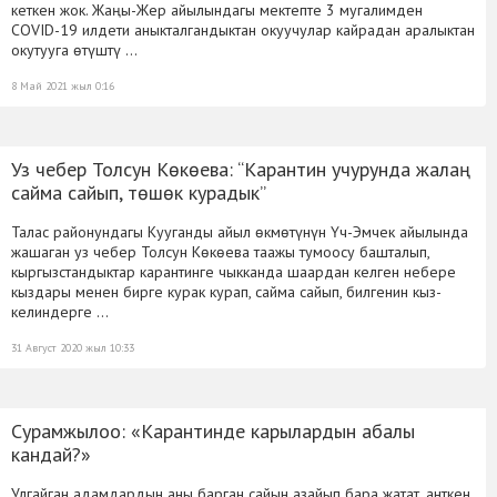
кеткен жок. Жаңы-Жер айылындагы мектепте 3 мугалимден
COVID-19 илдети аныкталгандыктан окуучулар кайрадан аралыктан
окутууга өтүштү …
8 Май 2021 жыл 0:16
Уз чебер Толсун Көкөева: “Карантин учурунда жалаң
сайма сайып, төшөк курадык”
Талас районундагы Кууганды айыл өкмөтүнүн Үч-Эмчек айылында
жашаган уз чебер Толсун Көкөева таажы тумоосу башталып,
кыргызстандыктар карантинге чыкканда шаардан келген небере
кыздары менен бирге курак курап, сайма сайып, билгенин кыз-
келиндерге …
31 Август 2020 жыл 10:33
Сурамжылоо: «Карантинде карылардын абалы
кандай?»
Улгайган адамдардын аны барган сайын азайып бара жатат, анткен